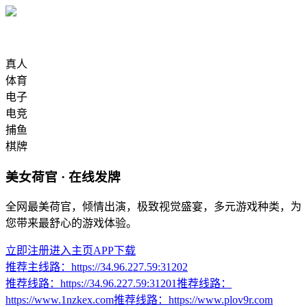
真人
体育
电子
电竞
捕鱼
棋牌
美女荷官 · 在线发牌
全网最美荷官，倾情出演，极致视觉盛宴，多元游戏种类，为
您带来最舒心的游戏体验。
立即注册
进入主页
APP下载
推荐主线路：
https://34.96.227.59:31202
推荐线路：
https://34.96.227.59:31201
推荐线路：
https://www.1nzkex.com
推荐线路：
https://www.plov9r.com