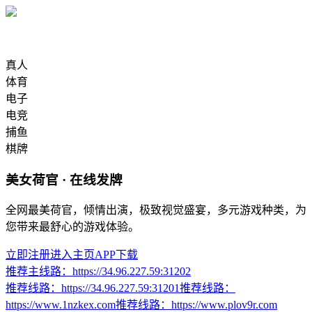
真人
体育
电子
电竞
捕鱼
棋牌
美女荷官 · 在线发牌
全网最美荷官，倾情出演，极致视觉盛宴，多元游戏种类，为
您带来最舒心的游戏体验。
立即注册
进入主页
APP下载
推荐主线路：
https://34.96.227.59:31202
推荐线路：
https://34.96.227.59:31201
推荐线路：
https://www.1nzkex.com
推荐线路：
https://www.plov9r.com