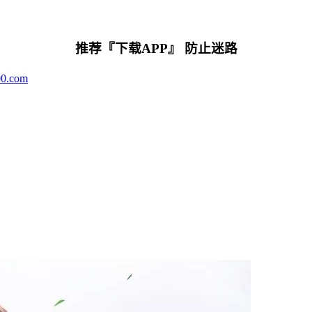
推荐『下载APP』 防止迷路
00.com