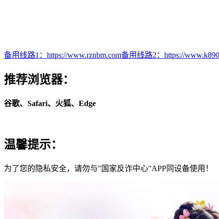
备用线路
1
：
https://www.rznbm.com
备用线路
2
：
https://www.k89
推荐浏览器：
谷歌、Safari、火狐、Edge
温馨提示：
为了您的隐私安全，请勿与"国家反诈中心"APP同设备使用！