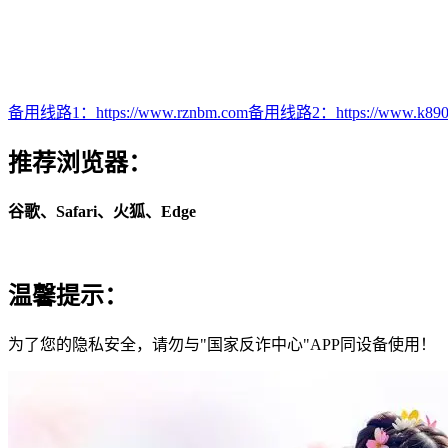
备用线路
1
：
https://www.rznbm.com
备用线路
2
：
https://www.k89
推荐浏览器：
谷歌、Safari、火狐、Edge
温馨提示：
为了您的隐私安全，请勿与"国家反诈中心"APP同设备使用！