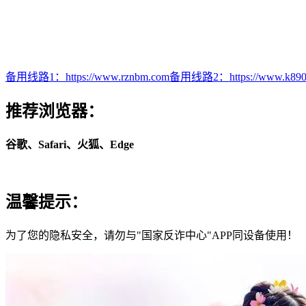
备用线路
1
：
https://www.rznbm.com
备用线路
2
：
https://www.k89
推荐浏览器：
谷歌、Safari、火狐、Edge
温馨提示：
为了您的隐私安全，请勿与"国家反诈中心"APP同设备使用！