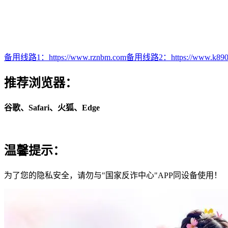
备用线路
1
：
https://www.rznbm.com
备用线路
2
：
https://www.k89
推荐浏览器：
谷歌、Safari、火狐、Edge
温馨提示：
为了您的隐私安全，请勿与"国家反诈中心"APP同设备使用！