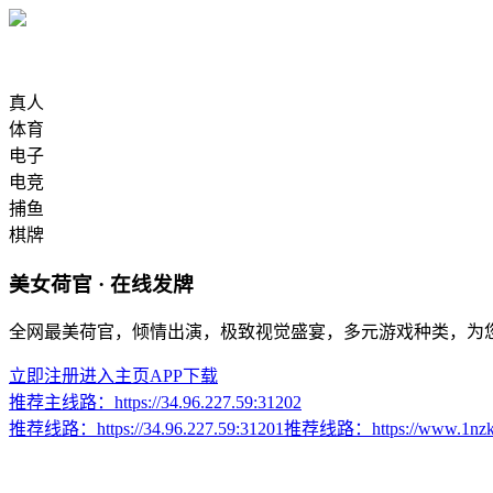
真人
体育
电子
电竞
捕鱼
棋牌
美女荷官 · 在线发牌
全网最美荷官，倾情出演，极致视觉盛宴，多元游戏种类，为
立即注册
进入主页
APP下载
推荐主线路：
https://34.96.227.59:31202
推荐线路：
https://34.96.227.59:31201
推荐线路：
https://www.1nz