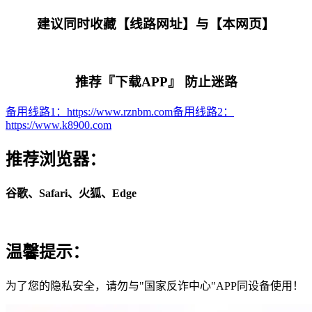
建议同时收藏【线路网址】与【本网页】
推荐『下载APP』 防止迷路
备用线路
1
：
https://www.rznbm.com
备用线路
2
：
https://www.k8900.com
推荐浏览器：
谷歌、Safari、火狐、Edge
温馨提示：
为了您的隐私安全，请勿与"国家反诈中心"APP同设备使用！