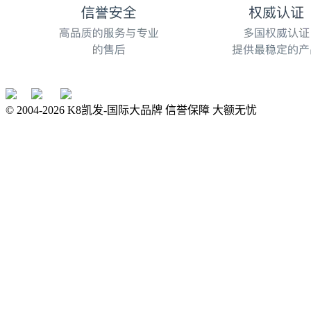
© 2004-
2026
K8凯发-国际大品牌 信誉保障 大额无忧