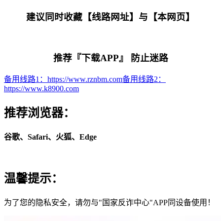
建议同时收藏【线路网址】与【本网页】
推荐『下载APP』 防止迷路
备用线路
1
：
https://www.rznbm.com
备用线路
2
：
https://www.k8900.com
推荐浏览器：
谷歌、Safari、火狐、Edge
温馨提示：
为了您的隐私安全，请勿与"国家反诈中心"APP同设备使用！