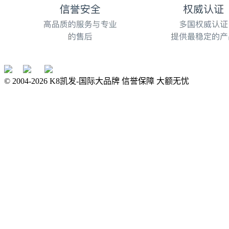
© 2004-
2026
K8凯发-国际大品牌 信誉保障 大额无忧