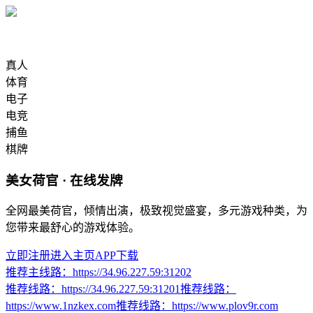
真人
体育
电子
电竞
捕鱼
棋牌
美女荷官 · 在线发牌
全网最美荷官，倾情出演，极致视觉盛宴，多元游戏种类，为
您带来最舒心的游戏体验。
立即注册
进入主页
APP下载
推荐主线路：
https://34.96.227.59:31202
推荐线路：
https://34.96.227.59:31201
推荐线路：
https://www.1nzkex.com
推荐线路：
https://www.plov9r.com