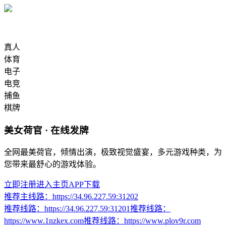
真人
体育
电子
电竞
捕鱼
棋牌
美女荷官 · 在线发牌
全网最美荷官，倾情出演，极致视觉盛宴，多元游戏种类，为
您带来最舒心的游戏体验。
立即注册
进入主页
APP下载
推荐主线路：
https://34.96.227.59:31202
推荐线路：
https://34.96.227.59:31201
推荐线路：
https://www.1nzkex.com
推荐线路：
https://www.plov9r.com