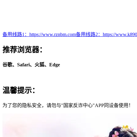
备用线路
1
：
https://www.rznbm.com
备用线路
2
：
https://www.k89
推荐浏览器：
谷歌、Safari、火狐、Edge
温馨提示：
为了您的隐私安全，请勿与"国家反诈中心"APP同设备使用！