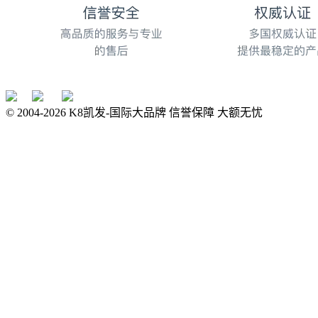
© 2004-
2026
K8凯发-国际大品牌 信誉保障 大额无忧