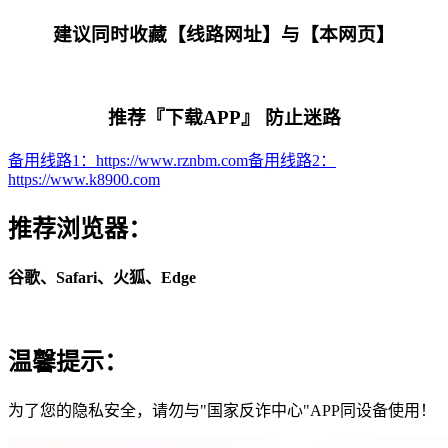
建议同时收藏【线路网址】与【本网页】
推荐『下载APP』 防止迷路
备用线路
1
：
https://www.rznbm.com
备用线路
2
：
https://www.k8900.com
推荐浏览器：
谷歌、Safari、火狐、Edge
温馨提示：
为了您的隐私安全，请勿与"国家反诈中心"APP同设备使用！