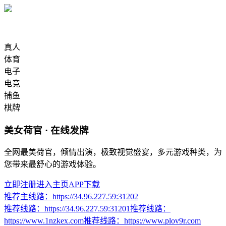
真人
体育
电子
电竞
捕鱼
棋牌
美女荷官 · 在线发牌
全网最美荷官，倾情出演，极致视觉盛宴，多元游戏种类，为
您带来最舒心的游戏体验。
立即注册
进入主页
APP下载
推荐主线路：
https://34.96.227.59:31202
推荐线路：
https://34.96.227.59:31201
推荐线路：
https://www.1nzkex.com
推荐线路：
https://www.plov9r.com